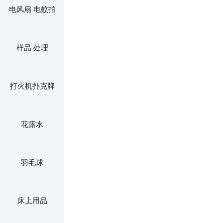
电风扇 电蚊拍
样品 处理
打火机扑克牌
花露水
羽毛球
床上用品