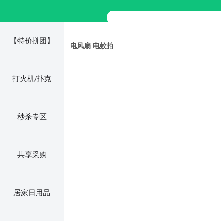
【特价拼团】
电风扇 电蚊拍
打火机/扑克
秒杀专区
共享采购
居家日用品