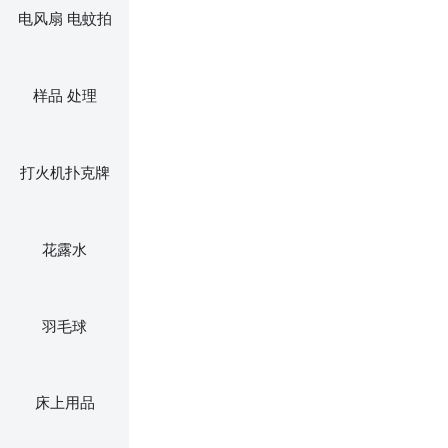
电风扇 电蚊拍
样品 处理
打火机扑克牌
花露水
羽毛球
床上用品