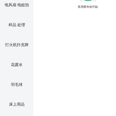
电风扇 电蚊拍
医用胶布创可贴
样品 处理
打火机扑克牌
花露水
羽毛球
床上用品